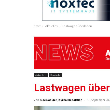
Start
Aktuelles
Lastwagen überladen
Aktuelles
Blaulicht
Lastwagen über
Von
Odenwälder Journal Redaktion
-
11. September 20