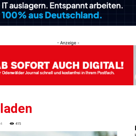
Journal
- Anzeige -
laden
24
415