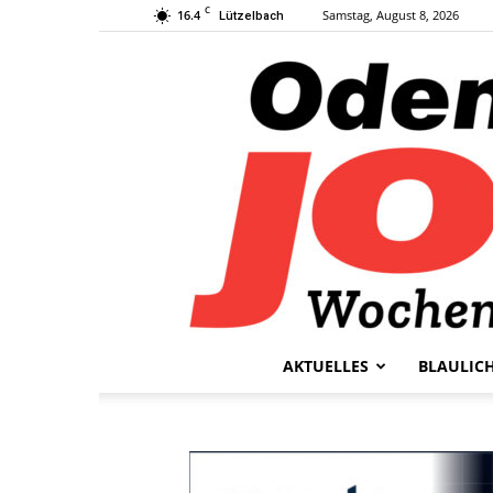
C
16.4
Samstag, August 8, 2026
Lützelbach
AKTUELLES
BLAULIC