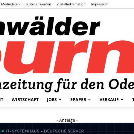
Mediadaten
Zusteller werden
Zustellreklamation
Impressum
HT
WIRTSCHAFT
JOBS
EPAPER
VERKAUF
Odenwälder
- Anzeige -