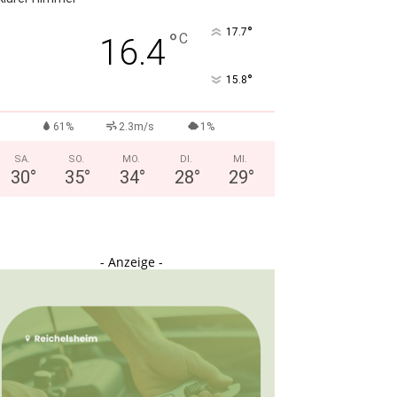
°
17.7
°
C
16.4
°
15.8
61%
2.3m/s
1%
SA.
SO.
MO.
DI.
MI.
30
°
35
°
34
°
28
°
29
°
- Anzeige -