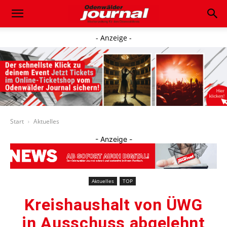
- Anzeige -
Start
Aktuelles
- Anzeige -
Aktuelles
TOP
Kreishaushalt von ÜWG
in Ausschuss abgelehnt