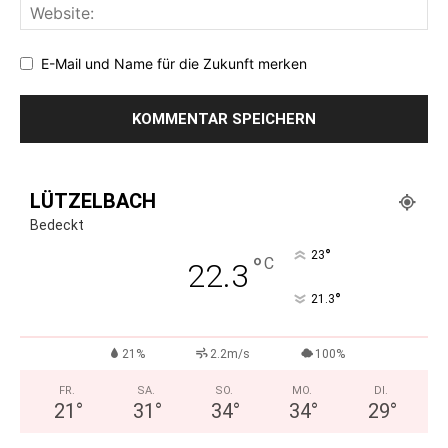
E-Mail und Name für die Zukunft merken
LÜTZELBACH
Bedeckt
°
23
°
C
22.3
°
21.3
21%
2.2m/s
100%
FR.
SA.
SO.
MO.
DI.
21
°
31
°
34
°
34
°
29
°