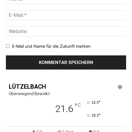
E-Mail und Name für die Zukunft merken
LÜTZELBACH
Überwiegend Bewölkt
°
22.5
°
C
21.6
°
20.2
21%
2.2m/s
51%