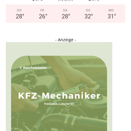
DO.
FR.
SA.
SO.
MO.
28
°
26
°
28
°
32
°
31
°
- Anzeige -