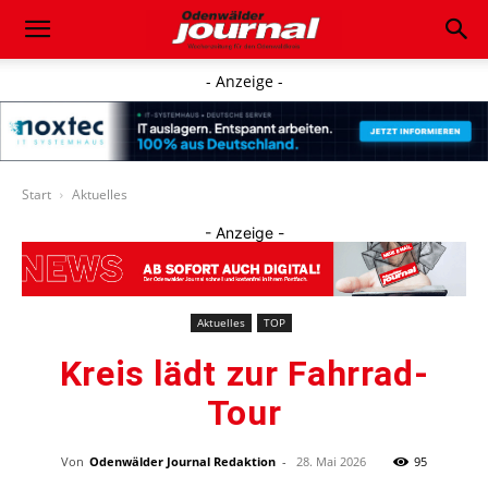
- Anzeige -
Start
Aktuelles
- Anzeige -
Aktuelles
TOP
Kreis lädt zur Fahrrad-
Tour
Von
Odenwälder Journal Redaktion
-
28. Mai 2026
95