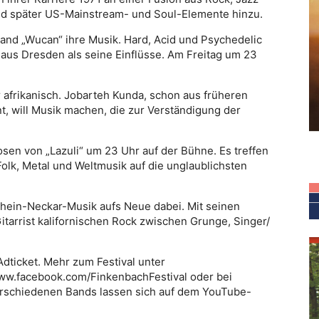
nd später US-Mainstream- und Soul-Elemente hinzu.
 Band „Wucan“ ihre Musik. Hard, Acid und Psychedelic
aus Dresden als seine Einflüsse. Am Freitag um 23
 afrikanisch. Jobarteh Kunda, schon aus früheren
, will Musik machen, die zur Verständigung der
sen von „Lazuli“ um 23 Uhr auf der Bühne. Es treffen
olk, Metal und Weltmusik auf die unglaublichsten
 Rhein-Neckar-Musik aufs Neue dabei. Mit seinen
Gitarrist kalifornischen Rock zwischen Grunge, Singer/
Adticket. Mehr zum Festival unter
www.facebook.com/FinkenbachFestival oder bei
verschiedenen Bands lassen sich auf dem YouTube-