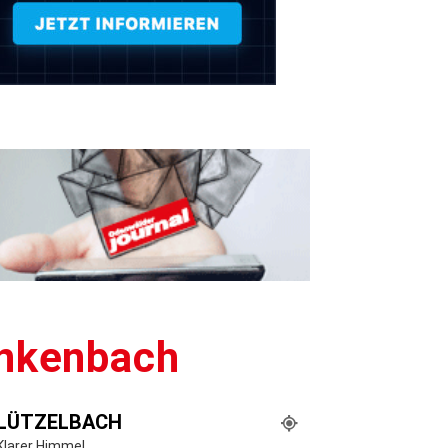
inkenbach
LÜTZELBACH
Klarer Himmel