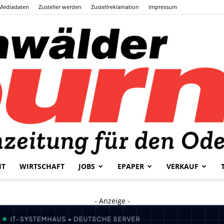
Mediadaten
Zusteller werden
Zustellreklamation
Impressum
HT
WIRTSCHAFT
JOBS
EPAPER
VERKAUF
Odenwälder
- Anzeige -