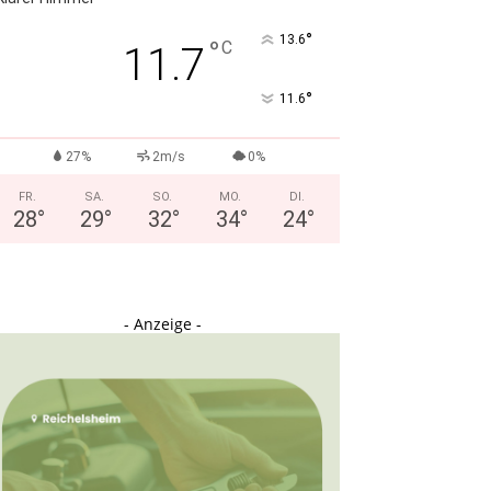
°
13.6
°
C
11.7
°
11.6
27%
2m/s
0%
FR.
SA.
SO.
MO.
DI.
28
°
29
°
32
°
34
°
24
°
- Anzeige -