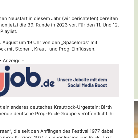
n Neustart in diesem Jahr (wir berichteten) bereiten
on jetzt die 39. Runde in 2023 vor. Für den 11. Und 12.
laylist.
1. August um 19 Uhr von den „Spacelords“ mit
k mit Stoner-, Kraut- und Prog-Einflüssen.
- Anzeige -
t ein anderes deutsches Krautrock-Urgestein: Birth
ehende deutsche Prog-Rock-Gruppe veröffentlicht ihr
Kraan”, die seit den Anfängen des Festival 1977 dabei
 ihrer Karriere 1971 an einer Fusion aus Rock, Jazz