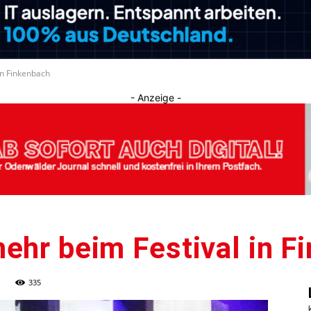
Journal
in Finkenbach
- Anzeige -
ehr beim Festival in F
335