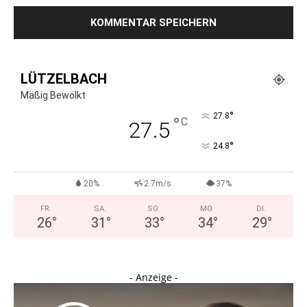
LÜTZELBACH
Mäßig Bewölkt
°
27.8
°
C
27.5
°
24.8
20%
2.7m/s
37%
FR.
SA.
SO.
MO.
DI.
26
°
31
°
33
°
34
°
29
°
- Anzeige -