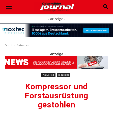
- Anzeige -
Start
Aktuelles
- Anzeige -
Aktuelles
Blaulicht
Kompressor und
Forstausrüstung
gestohlen