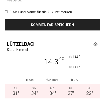
E-Mail und Name für die Zukunft merken
LÜTZELBACH
Klarer Himmel
°
16.3
°
C
14.3
°
14.1
63%
2.1m/s
0%
SA.
SO.
MO.
DI.
MI.
31
°
34
°
34
°
27
°
22
°