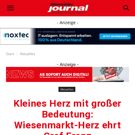
- Anzeige -
Start
Aktuelles
- Anzeige -
Aktuelles
Kleines Herz mit großer
Bedeutung:
Wiesenmarkt-Herz ehrt