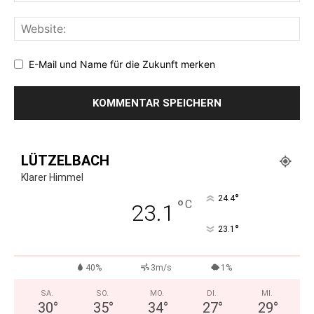
E-Mail und Name für die Zukunft merken
LÜTZELBACH
Klarer Himmel
°
24.4
°
C
23.1
°
23.1
40%
3m/s
1%
SA.
SO.
MO.
DI.
MI.
30
°
35
°
34
°
27
°
29
°