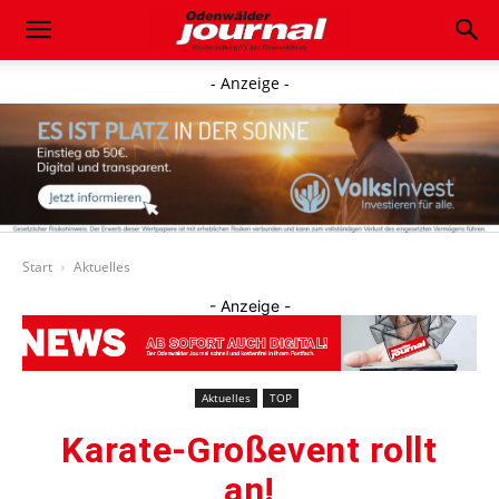
- Anzeige -
Start
Aktuelles
- Anzeige -
Aktuelles
TOP
Karate-Großevent rollt
an!