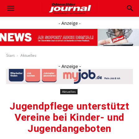
- Anzeige -
Start
Aktuelles
- Anzeige -
Aktuelles
Jugendpflege unterstützt
Vereine bei Kinder- und
Jugendangeboten