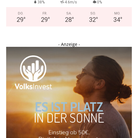
38%
4.6m/s
0%
DO.
FR.
SA.
SO.
MO.
29
°
29
°
28
°
32
°
34
°
- Anzeige -