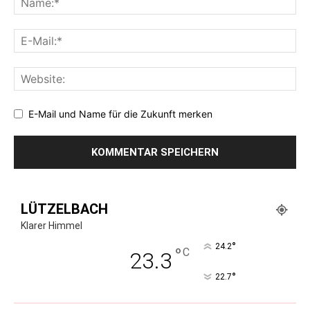
E-Mail und Name für die Zukunft merken
LÜTZELBACH
Klarer Himmel
°
24.2
°
C
23.3
°
22.7