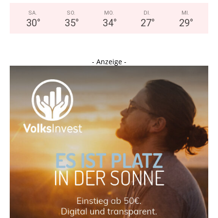
SA.
SO.
MO.
DI.
MI.
30
°
35
°
34
°
27
°
29
°
- Anzeige -