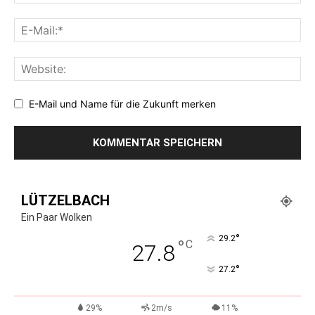
E-Mail und Name für die Zukunft merken
LÜTZELBACH
Ein Paar Wolken
°
29.2
°
C
27.8
°
27.2
29%
2m/s
11%