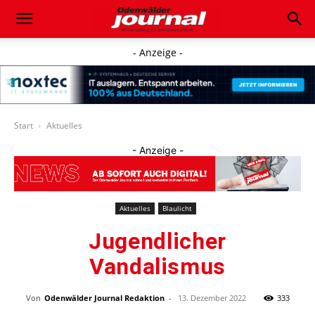
- Anzeige -
Start
Aktuelles
- Anzeige -
Aktuelles
Blaulicht
Jugendlicher
Vandalismus
Von
Odenwälder Journal Redaktion
-
13. Dezember 2022
333