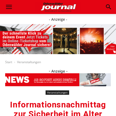
- Anzeige -
Start
Veranstaltungen
- Anzeige -
Veranstaltungen
Informationsnachmittag
zur Sicherheit im Alter