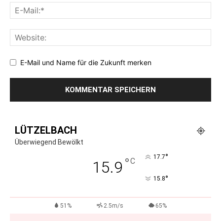
E-Mail und Name für die Zukunft merken
LÜTZELBACH
Überwiegend Bewölkt
°
17.7
°
C
15.9
°
15.8
51%
2.5m/s
65%