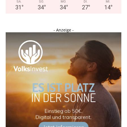
SA.
SO.
MO.
DI.
MI.
31
°
34
°
34
°
27
°
14
°
- Anzeige -