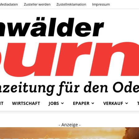
Mediadaten
Zusteller werden
Zustellreklamation
Impressum
HT
WIRTSCHAFT
JOBS
EPAPER
VERKAUF
Odenwälder
- Anzeige -