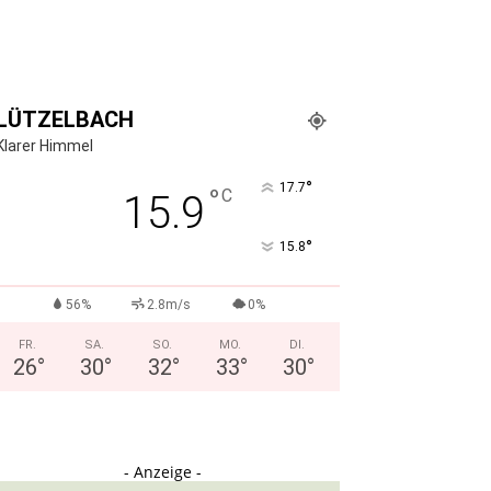
LÜTZELBACH
Klarer Himmel
°
17.7
°
C
15.9
°
15.8
56%
2.8m/s
0%
FR.
SA.
SO.
MO.
DI.
26
°
30
°
32
°
33
°
30
°
- Anzeige -