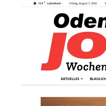
C
15.9
Freitag, August 7, 2026
Lützelbach
AKTUELLES
BLAULIC