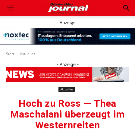
- Anzeige -
Start
Aktuelles
- Anzeige -
Aktuelles
Hoch zu Ross — Thea
Maschalani überzeugt im
Westernreiten