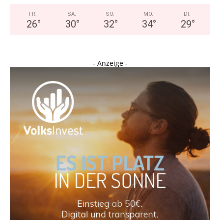
FR.
SA.
SO.
MO.
DI.
26
°
30
°
32
°
34
°
29
°
- Anzeige -