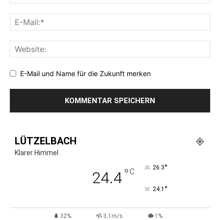
E-Mail und Name für die Zukunft merken
LÜTZELBACH
Klarer Himmel
°
26.3
°
C
24.4
°
24.1
32%
3.1m/s
1%