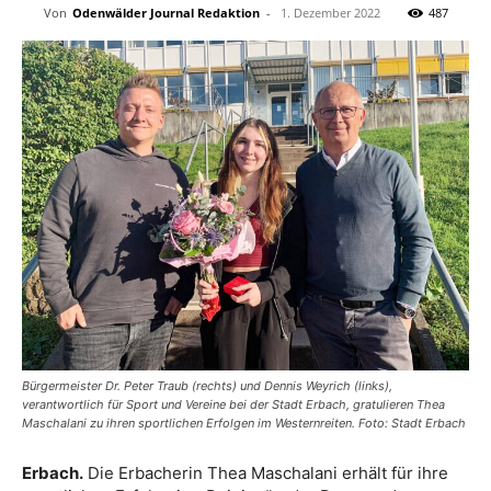
Von
Odenwälder Journal Redaktion
-
1. Dezember 2022
487
Bürgermeister Dr. Peter Traub (rechts) und Dennis Weyrich (links),
verantwortlich für Sport und Vereine bei der Stadt Erbach, gratulieren Thea
Maschalani zu ihren sportlichen Erfolgen im Westernreiten. Foto: Stadt Erbach
Erbach.
Die Erbacherin Thea Maschalani erhält für ihre