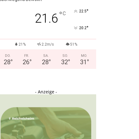
°
22.5
°
C
21.6
°
20.2
21%
2.2m/s
51%
DO.
FR.
SA.
SO.
MO.
28
°
26
°
28
°
32
°
31
°
- Anzeige -