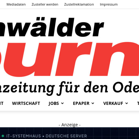
Mediadaten
Zusteller werden
Zustellreklamation
Impressum
HT
WIRTSCHAFT
JOBS
EPAPER
VERKAUF
Odenwälder
- Anzeige -