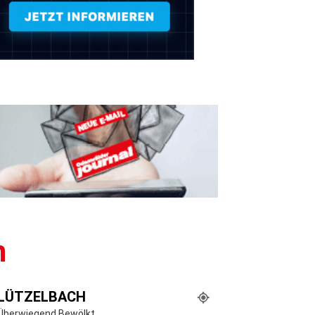
n
LÜTZELBACH
Überwiegend Bewölkt