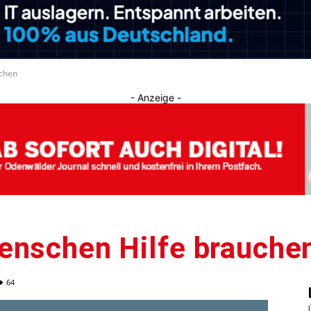
Journal
uchen
- Anzeige -
enschen Hilfe brauche
64