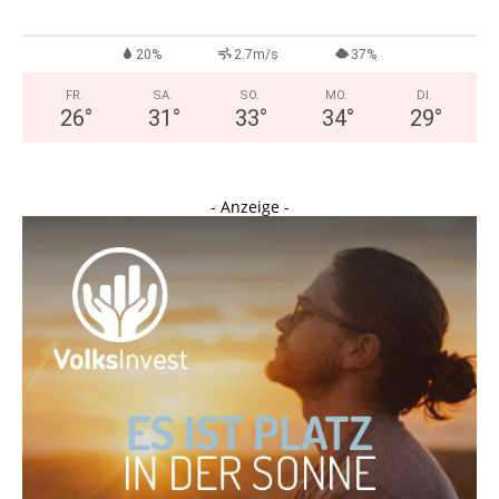
20%
2.7m/s
37%
FR.
SA.
SO.
MO.
DI.
26
°
31
°
33
°
34
°
29
°
- Anzeige -