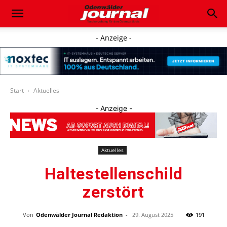
- Anzeige -
Start
Aktuelles
- Anzeige -
Aktuelles
Haltestellenschild
zerstört
Von
Odenwälder Journal Redaktion
-
29. August 2025
191