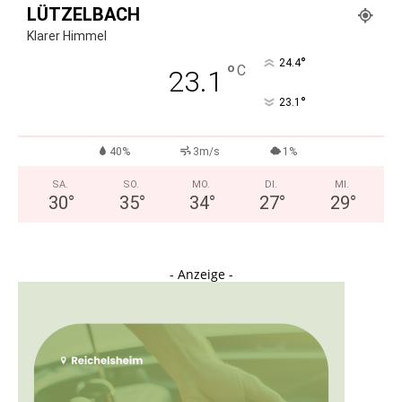
LÜTZELBACH
Klarer Himmel
°
24.4
°
C
23.1
°
23.1
40%
3m/s
1%
SA.
SO.
MO.
DI.
MI.
30
°
35
°
34
°
27
°
29
°
- Anzeige -