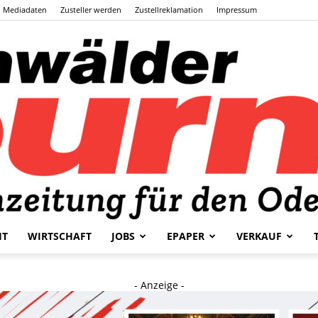
Mediadaten
Zusteller werden
Zustellreklamation
Impressum
HT
WIRTSCHAFT
JOBS
EPAPER
VERKAUF
Odenwälder
- Anzeige -