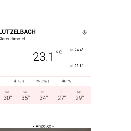
LÜTZELBACH
Klarer Himmel
°
24.4
°
C
23.1
°
23.1
40%
3m/s
1%
SA.
SO.
MO.
DI.
MI.
30
°
35
°
34
°
27
°
29
°
- Anzeige -