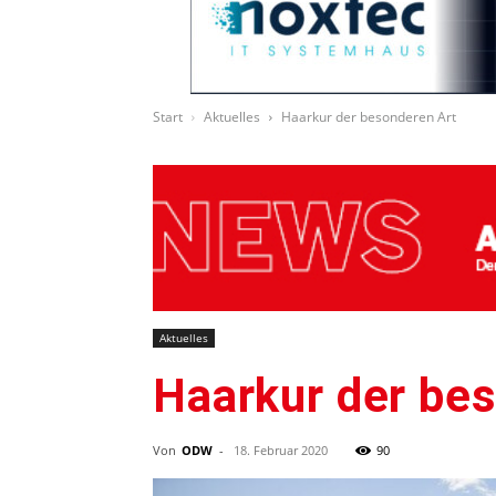
Start
Aktuelles
Haarkur der besonderen Art
Aktuelles
Haarkur der be
Von
ODW
-
18. Februar 2020
90