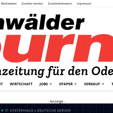
Mediadaten
Zusteller werden
Zustellreklamation
Impressum
HT
WIRTSCHAFT
JOBS
EPAPER
VERKAUF
Odenwälder
- Anzeige -