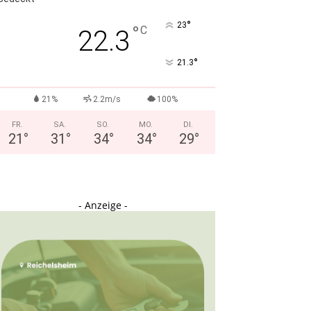
°
23
°
C
22.3
°
21.3
21%
2.2m/s
100%
FR.
SA.
SO.
MO.
DI.
21
°
31
°
34
°
34
°
29
°
- Anzeige -