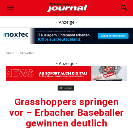
- Anzeige -
Start
Aktuelles
- Anzeige -
Aktuelles
Grasshoppers springen
vor – Erbacher Baseballer
gewinnen deutlich