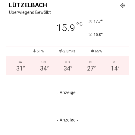
LÜTZELBACH
Überwiegend Bewölkt
°
17.7
°
C
15.9
°
15.8
51%
2.5m/s
65%
SA.
SO.
MO.
DI.
MI.
31
°
34
°
34
°
27
°
14
°
- Anzeige -
- Anzeige -