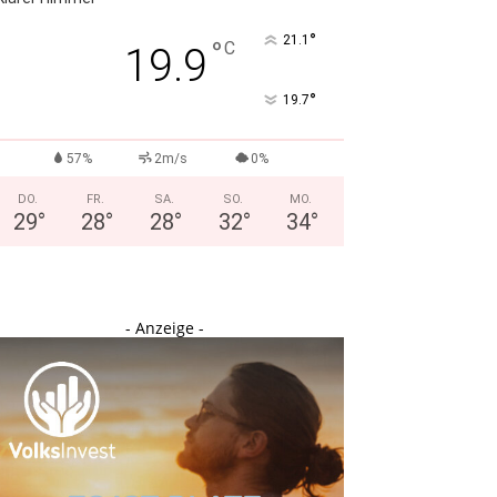
°
21.1
°
C
19.9
°
19.7
57%
2m/s
0%
DO.
FR.
SA.
SO.
MO.
29
°
28
°
28
°
32
°
34
°
- Anzeige -