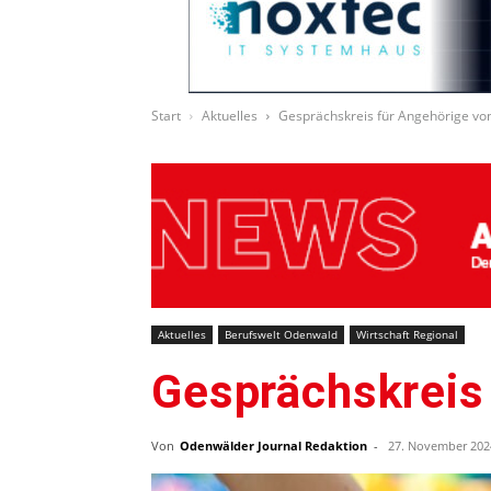
Start
Aktuelles
Gesprächskreis für Angehörige v
Aktuelles
Berufswelt Odenwald
Wirtschaft Regional
Gesprächskreis
Von
Odenwälder Journal Redaktion
-
27. November 202