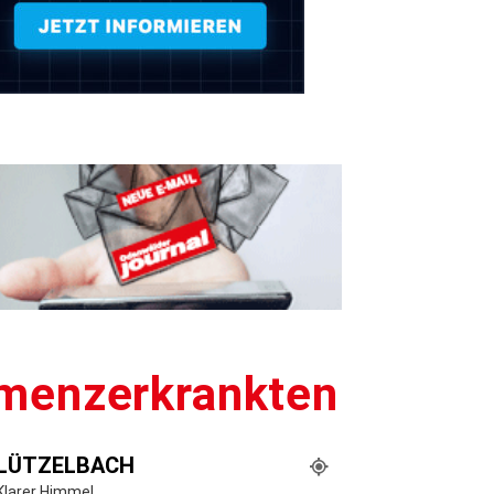
emenzerkrankten
LÜTZELBACH
Klarer Himmel