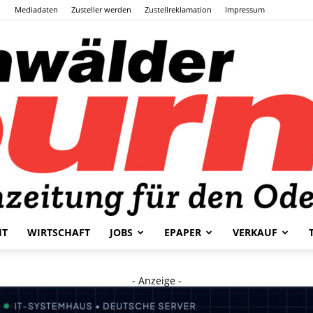
Mediadaten
Zusteller werden
Zustellreklamation
Impressum
HT
WIRTSCHAFT
JOBS
EPAPER
VERKAUF
Odenwälder
- Anzeige -