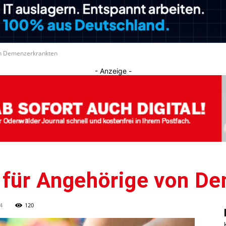
Journal
on Demenzerkrankten
- Anzeige -
 für Angehörige von D
4
120