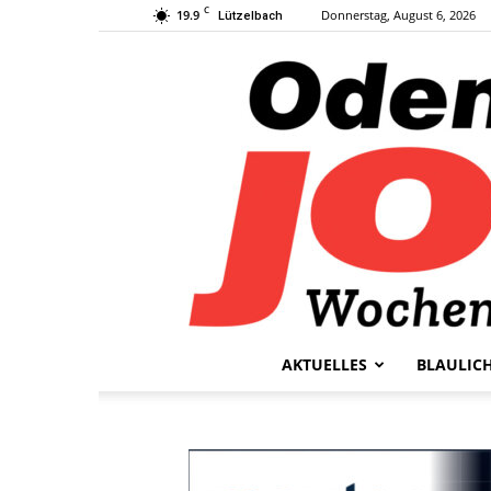
C
19.9
Donnerstag, August 6, 2026
Lützelbach
AKTUELLES
BLAULIC