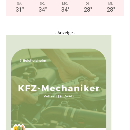
SA.
SO.
MO.
DI.
MI.
31
°
34
°
34
°
28
°
28
°
- Anzeige -