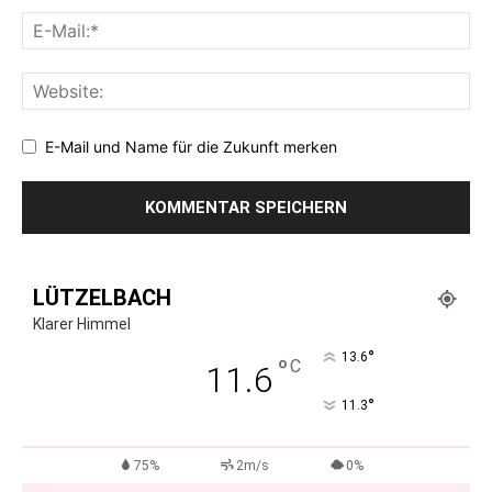
E-Mail und Name für die Zukunft merken
LÜTZELBACH
Klarer Himmel
°
13.6
°
C
11.6
°
11.3
75%
2m/s
0%