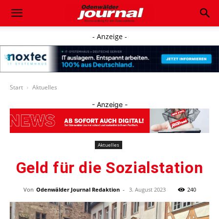
- Anzeige -
Start
Aktuelles
- Anzeige -
Aktuelles
Geld für die Sozialstation
Von
Odenwälder Journal Redaktion
-
3. August 2023
240