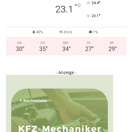
°
24.4
°
C
23.1
°
23.1
40%
3m/s
1%
SA.
SO.
MO.
DI.
MI.
30
°
35
°
34
°
27
°
29
°
- Anzeige -