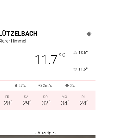
LÜTZELBACH
Klarer Himmel
°
13.6
°
C
11.7
°
11.6
27%
2m/s
0%
FR.
SA.
SO.
MO.
DI.
28
°
29
°
32
°
34
°
24
°
- Anzeige -