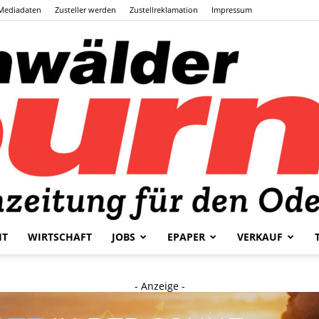
Mediadaten
Zusteller werden
Zustellreklamation
Impressum
HT
WIRTSCHAFT
JOBS
EPAPER
VERKAUF
Odenwälder
- Anzeige -