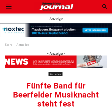
- Anzeige -
Start
Aktuelles
- Anzeige -
Aktuelles
Fünfte Band für
Beerfelder Musiknacht
steht fest