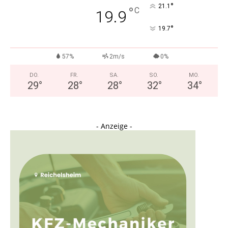
°
21.1
°
C
19.9
°
19.7
57%
2m/s
0%
DO.
FR.
SA.
SO.
MO.
29
°
28
°
28
°
32
°
34
°
- Anzeige -