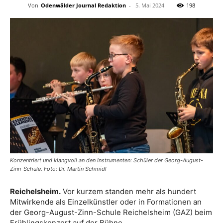
Von
Odenwälder Journal Redaktion
-
5. Mai 2024
198
Konzentriert und klangvoll an den Instrumenten: Schüler der Georg-August-
Zinn-Schule. Foto: Dr. Martin Schmidl
Reichelsheim.
Vor kurzem standen mehr als hundert
Mitwirkende als Einzelkünstler oder in Formationen an
der Georg-August-Zinn-Schule Reichelsheim (GAZ) beim
Frühlingskonzert auf der Bühne.