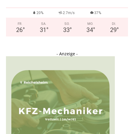
20%
2.7m/s
37%
FR.
SA.
SO.
MO.
DI.
26
°
31
°
33
°
34
°
29
°
- Anzeige -