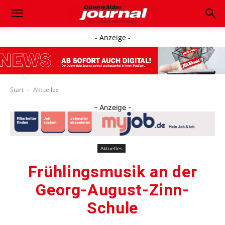
- Anzeige -
Start
Aktuelles
- Anzeige -
Aktuelles
Frühlingsmusik an der
Georg-August-Zinn-
Schule