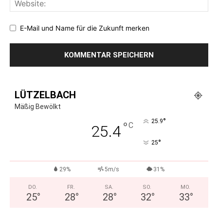
E-Mail und Name für die Zukunft merken
LÜTZELBACH
Mäßig Bewölkt
°
25.9
°
C
25.4
°
25
29%
5m/s
31%
DO.
FR.
SA.
SO.
MO.
25
°
28
°
28
°
32
°
33
°