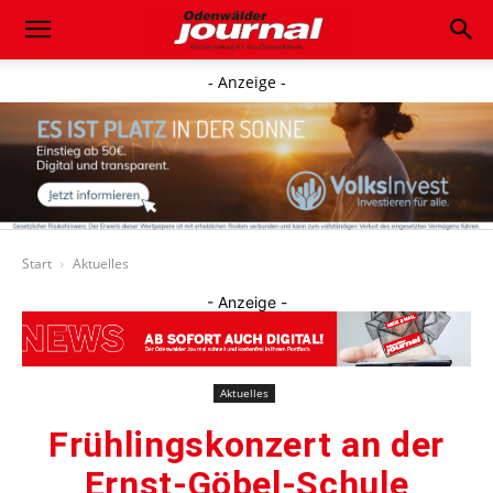
- Anzeige -
Start
Aktuelles
- Anzeige -
Aktuelles
Frühlingskonzert an der
Ernst-Göbel-Schule