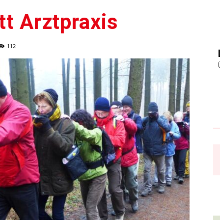
tt Arztpraxis
112