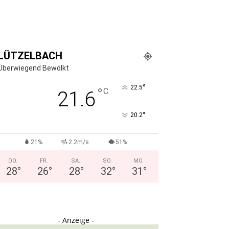
LÜTZELBACH
Überwiegend Bewölkt
°
22.5
°
C
21.6
°
20.2
21%
2.2m/s
51%
DO.
FR.
SA.
SO.
MO.
28
°
26
°
28
°
32
°
31
°
- Anzeige -