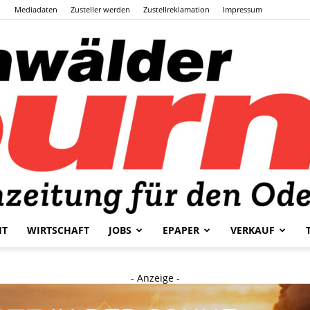
Mediadaten
Zusteller werden
Zustellreklamation
Impressum
HT
WIRTSCHAFT
JOBS
EPAPER
VERKAUF
Odenwälder
- Anzeige -