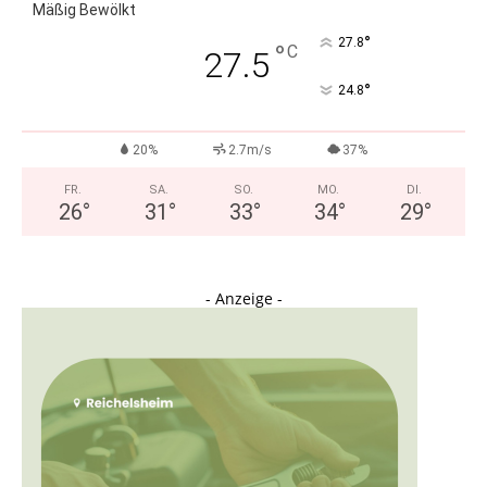
Mäßig Bewölkt
°
27.8
°
C
27.5
°
24.8
20%
2.7m/s
37%
FR.
SA.
SO.
MO.
DI.
26
°
31
°
33
°
34
°
29
°
- Anzeige -