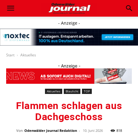
- Anzeige -
Start
Aktuelles
- Anzeige -
Aktuelles
Blaulicht
TOP
Flammen schlagen aus
Dachgeschoss
Von
Odenwälder Journal Redaktion
-
10. Juni 2026
818