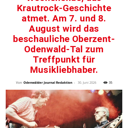
Krautrock-Geschichte
atmet. Am 7. und 8.
August wird das
beschauliche Oberzent-
Odenwald-Tal zum
Treffpunkt für
Musikliebhaber.
Von
Odenwälder Journal Redaktion
-
30. Juni 2026
35