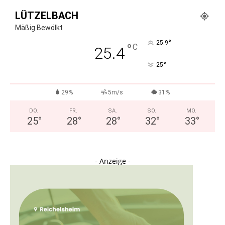
LÜTZELBACH
Mäßig Bewölkt
°
25.9
°
C
25.4
°
25
29%
5m/s
31%
DO.
FR.
SA.
SO.
MO.
25
°
28
°
28
°
32
°
33
°
- Anzeige -