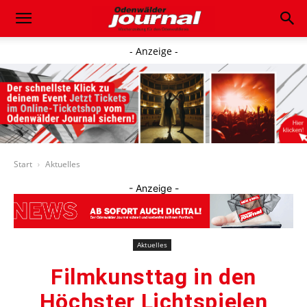
- Anzeige -
Start
Aktuelles
- Anzeige -
Aktuelles
Filmkunsttag in den
Höchster Lichtspielen