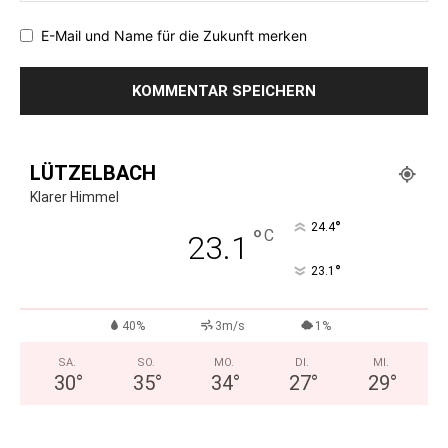
E-Mail und Name für die Zukunft merken
LÜTZELBACH
Klarer Himmel
°
24.4
°
C
23.1
°
23.1
40%
3m/s
1%
SA.
SO.
MO.
DI.
MI.
30
°
35
°
34
°
27
°
29
°