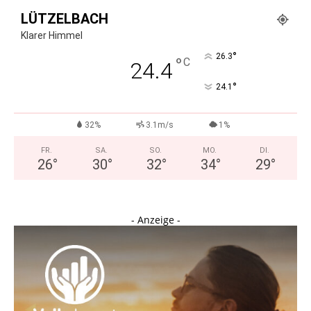
LÜTZELBACH
Klarer Himmel
°
26.3
°
C
24.4
°
24.1
32%
3.1m/s
1%
FR.
SA.
SO.
MO.
DI.
26
°
30
°
32
°
34
°
29
°
- Anzeige -