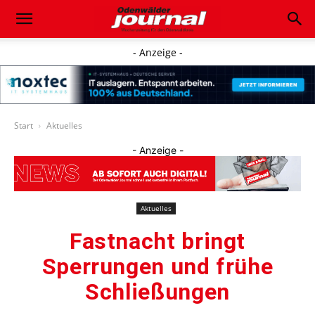
- Anzeige -
Start
Aktuelles
- Anzeige -
Aktuelles
Fastnacht bringt
Sperrungen und frühe
Schließungen