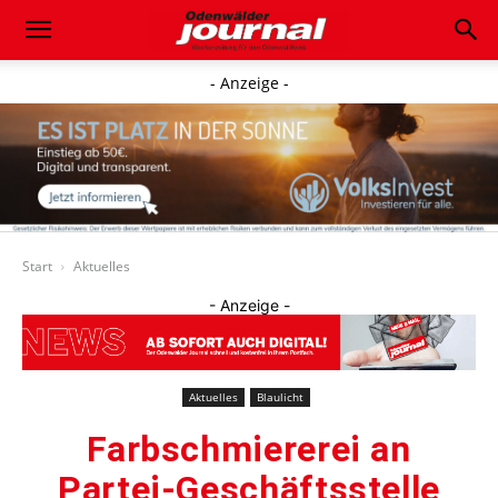
- Anzeige -
Start
Aktuelles
- Anzeige -
Aktuelles
Blaulicht
Farbschmiererei an
Partei-Geschäftsstelle