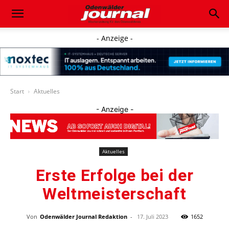
- Anzeige -
Start
Aktuelles
- Anzeige -
Aktuelles
Erste Erfolge bei der
Weltmeisterschaft
Von
Odenwälder Journal Redaktion
-
17. Juli 2023
1652