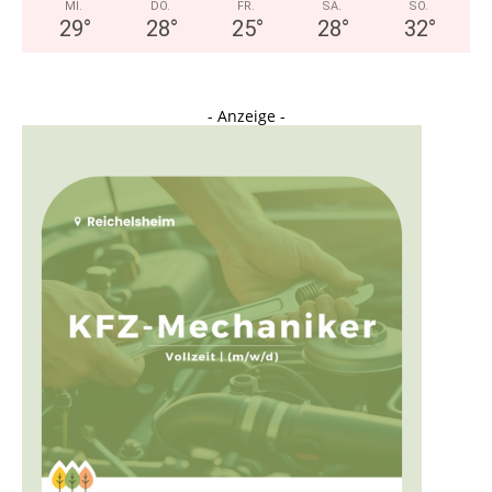
MI.
DO.
FR.
SA.
SO.
29
°
28
°
25
°
28
°
32
°
- Anzeige -