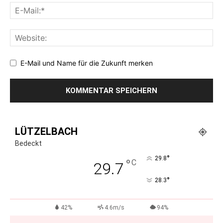
E-Mail und Name für die Zukunft merken
LÜTZELBACH
Bedeckt
°
29.8
°
C
29.7
°
28.3
42%
4.6m/s
94%