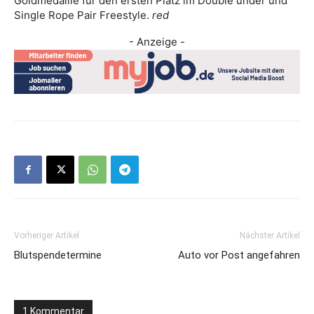
Goldmedaille für den ersten Platz im Double under und
Single Rope Pair Freestyle.
red
- Anzeige -
Vorheriger Artikel
Nächster Artikel
Blutspendetermine
Auto vor Post angefahren
1 Kommentar