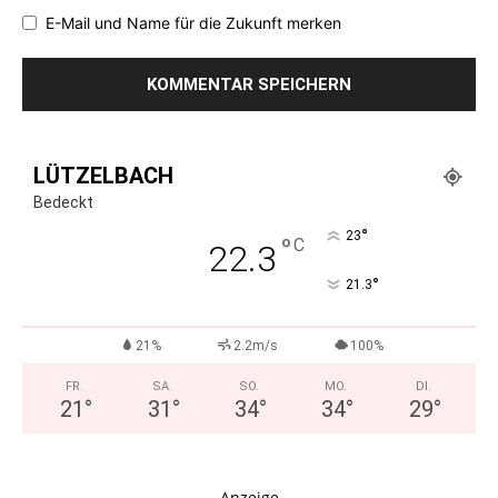
E-Mail und Name für die Zukunft merken
LÜTZELBACH
Bedeckt
°
23
°
C
22.3
°
21.3
21%
2.2m/s
100%
FR.
SA.
SO.
MO.
DI.
21
°
31
°
34
°
34
°
29
°
- Anzeige -