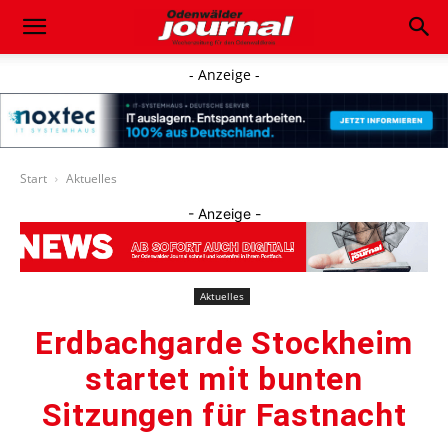
- Anzeige -
Start
Aktuelles
- Anzeige -
Aktuelles
Erdbachgarde Stockheim
startet mit bunten
Sitzungen für Fastnacht