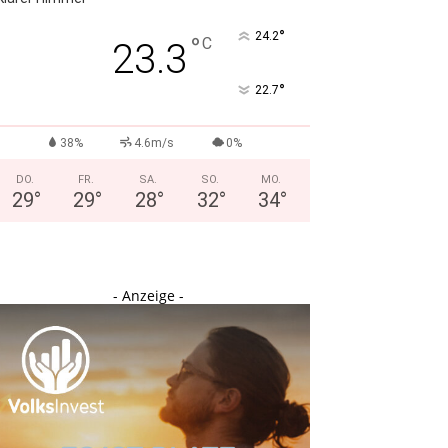
°
24.2
°
C
23.3
°
22.7
38%
4.6m/s
0%
DO.
FR.
SA.
SO.
MO.
29
°
29
°
28
°
32
°
34
°
- Anzeige -