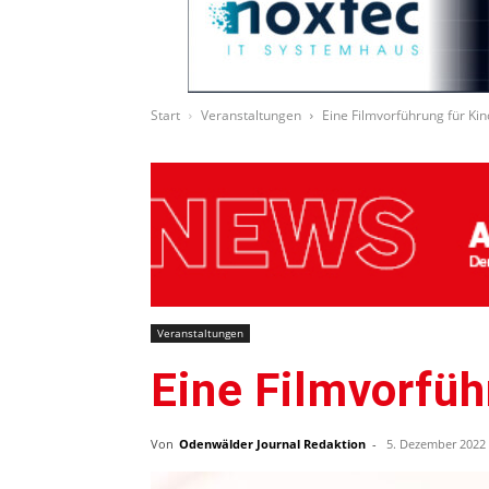
Start
Veranstaltungen
Eine Filmvorführung für Kin
Veranstaltungen
Eine Filmvorfüh
Von
Odenwälder Journal Redaktion
-
5. Dezember 2022