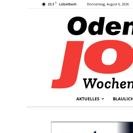
C
23.3
Donnerstag, August 6, 2026
Lützelbach
AKTUELLES
BLAULIC