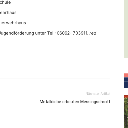
schule
wehrhaus
Feuerwehrhaus
 Jugendförderung unter Tel.: 06062- 703911.
red
Nächster Artikel
Metalldiebe erbeuten Messingschrott