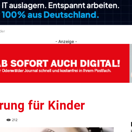
Journal
der
- Anzeige -
rung für Kinder
212