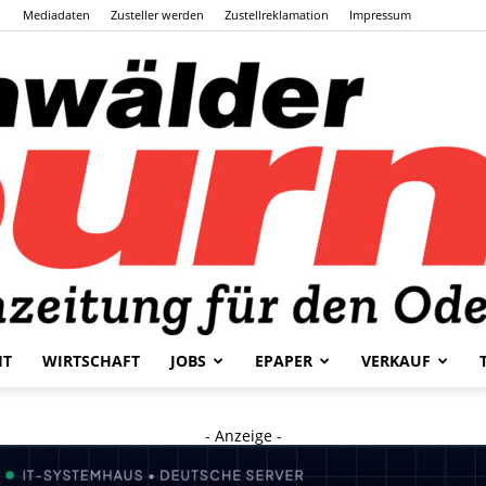
Mediadaten
Zusteller werden
Zustellreklamation
Impressum
HT
WIRTSCHAFT
JOBS
EPAPER
VERKAUF
Odenwälder
- Anzeige -