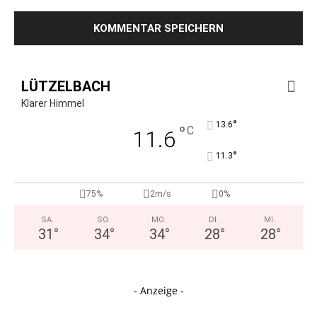
LÜTZELBACH
Klarer Himmel
°
13.6
°
C
11.6
°
11.3
75%
2m/s
0%
SA.
SO.
MO.
DI.
MI.
31
°
34
°
34
°
28
°
28
°
- Anzeige -