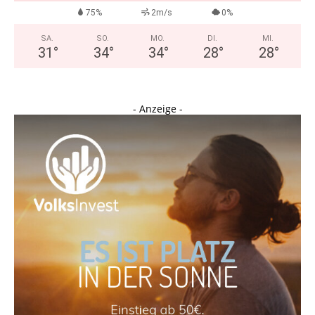
75%
2m/s
0%
SA.
SO.
MO.
DI.
MI.
31
°
34
°
34
°
28
°
28
°
- Anzeige -