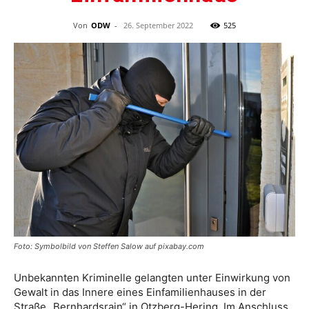
Von
ODW
-
26. September 2022
525
Foto: Symbolbild von Steffen Salow auf pixabay.com
Unbekannten Kriminelle gelangten unter Einwirkung von
Gewalt in das Innere eines Einfamilienhauses in der
Straße „Bernhardsrain“ in Otzberg-Hering. Im Anschluss