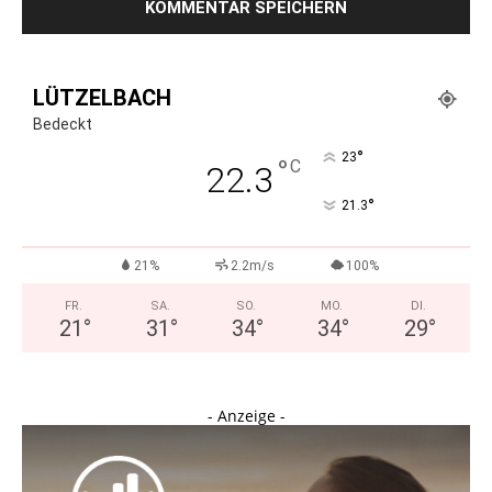
LÜTZELBACH
Bedeckt
°
23
°
C
22.3
°
21.3
21%
2.2m/s
100%
FR.
SA.
SO.
MO.
DI.
21
°
31
°
34
°
34
°
29
°
- Anzeige -