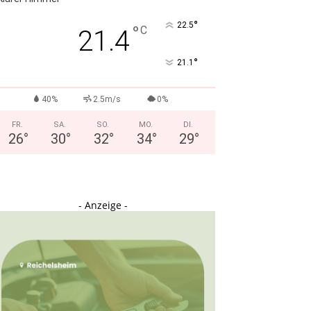
°
22.5
°
C
21.4
°
21.1
40%
2.5m/s
0%
FR.
SA.
SO.
MO.
DI.
26
°
30
°
32
°
34
°
29
°
- Anzeige -