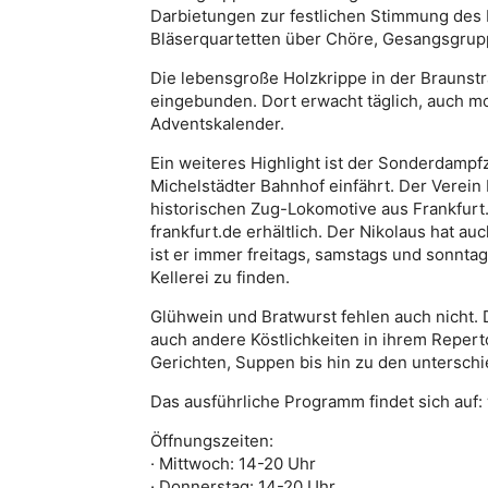
Darbietungen zur festlichen Stimmung des 
Bläserquartetten über Chöre, Gesangsgrupp
Die lebensgroße Holzkrippe in der Braunst
eingebunden. Dort erwacht täglich, auch m
Adventskalender.
Ein weiteres Highlight ist der Sonderdamp
Michelstädter Bahnhof einfährt. Der Verein
historischen Zug-Lokomotive aus Frankfurt
frankfurt.de erhältlich. Der Nikolaus hat a
ist er immer freitags, samstags und sonntag
Kellerei zu finden.
Glühwein und Bratwurst fehlen auch nicht.
auch andere Köstlichkeiten in ihrem Repert
Gerichten, Suppen bis hin zu den untersch
Das ausführliche Programm findet sich auf
Öffnungszeiten:
· Mittwoch: 14-20 Uhr
· Donnerstag: 14-20 Uhr