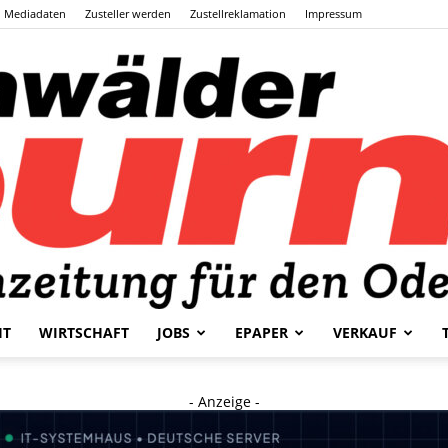
Mediadaten
Zusteller werden
Zustellreklamation
Impressum
HT
WIRTSCHAFT
JOBS
EPAPER
VERKAUF
Odenwälder
- Anzeige -