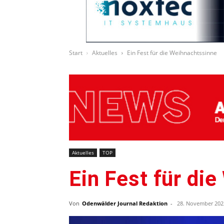
Start
Aktuelles
Ein Fest für die Weihnachtssinne
Aktuelles
TOP
Ein Fest für di
Von
Odenwälder Journal Redaktion
-
28. November 202