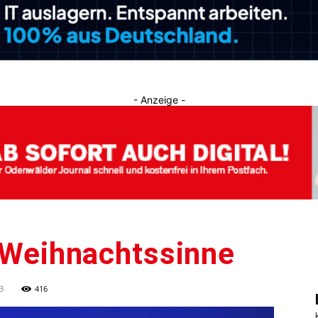
Journal
- Anzeige -
e Weihnachtssinne
3
416