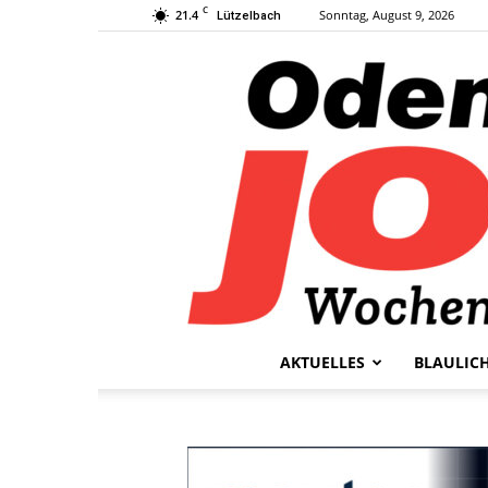
C
21.4
Sonntag, August 9, 2026
Lützelbach
AKTUELLES
BLAULIC