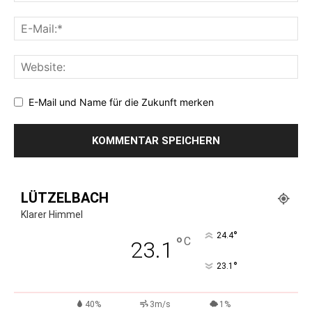
E-Mail und Name für die Zukunft merken
LÜTZELBACH
Klarer Himmel
°
24.4
°
C
23.1
°
23.1
40%
3m/s
1%