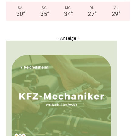
SA.
SO.
MO.
DI.
MI.
30
°
35
°
34
°
27
°
29
°
- Anzeige -