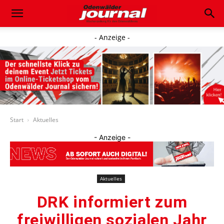
- Anzeige -
Start
Aktuelles
- Anzeige -
Aktuelles
DRK informiert zum
freiwilligen sozialen Jahr