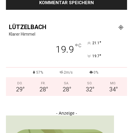
LÜTZELBACH
Klarer Himmel
°
21.1
°
C
19.9
°
19.7
57%
2m/s
0%
DO.
FR.
SA.
SO.
MO.
29
°
28
°
28
°
32
°
34
°
- Anzeige -