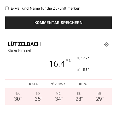
E-Mail und Name für die Zukunft merken
LÜTZELBACH
Klarer Himmel
°
17.7
°
C
16.4
°
15.8
61%
2.3m/s
1%
SA.
SO.
MO.
DI.
MI.
30
°
35
°
34
°
28
°
29
°