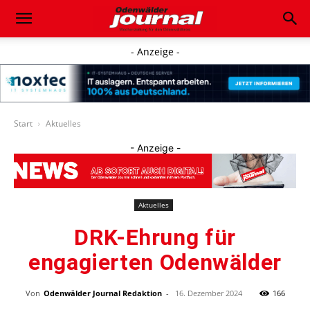
- Anzeige -
Start
Aktuelles
- Anzeige -
Aktuelles
DRK-Ehrung für
engagierten Odenwälder
Von
Odenwälder Journal Redaktion
-
16. Dezember 2024
166