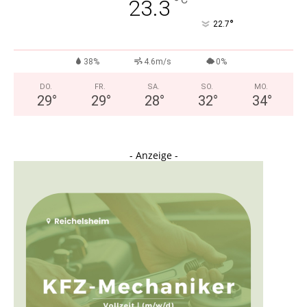
°
23.3
°
22.7
38%
4.6m/s
0%
DO.
FR.
SA.
SO.
MO.
29
°
29
°
28
°
32
°
34
°
- Anzeige -