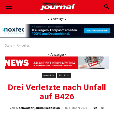
- Anzeige -
Start
Aktuelles
- Anzeige -
Aktuelles
Blaulicht
Drei Verletzte nach Unfall
auf B426
Von
Odenwälder Journal Redaktion
-
16. Oktober 2024
1501