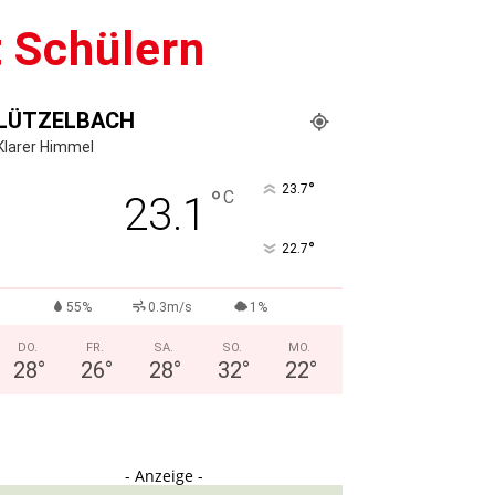
 Schülern
LÜTZELBACH
Klarer Himmel
°
23.7
°
C
23.1
°
22.7
55%
0.3m/s
1%
DO.
FR.
SA.
SO.
MO.
28
°
26
°
28
°
32
°
22
°
- Anzeige -