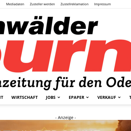
Mediadaten
Zusteller werden
Zustellreklamation
Impressum
HT
WIRTSCHAFT
JOBS
EPAPER
VERKAUF
Odenwälder
- Anzeige -