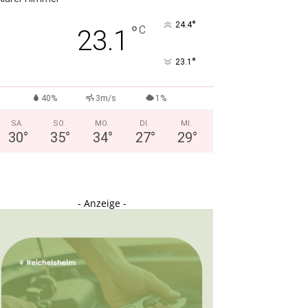
°
24.4
°
C
23.1
°
23.1
40%
3m/s
1%
SA.
SO.
MO.
DI.
MI.
30
°
35
°
34
°
27
°
29
°
- Anzeige -