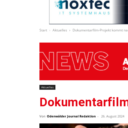
Start
Aktuelles
Dokumentarfilm-Projekt kommt na
Aktuelles
Dokumentarfilm
Von
Odenwälder Journal Redaktion
-
26. August 2024