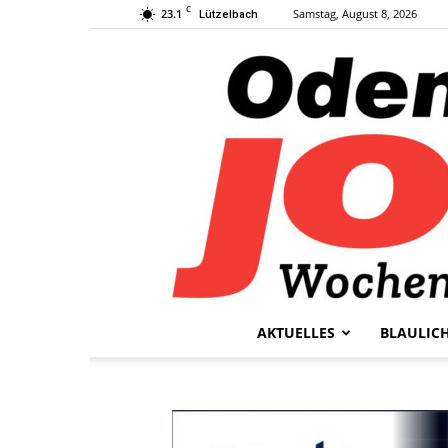
C
23.1
Samstag, August 8, 2026
Lützelbach
AKTUELLES
BLAULIC