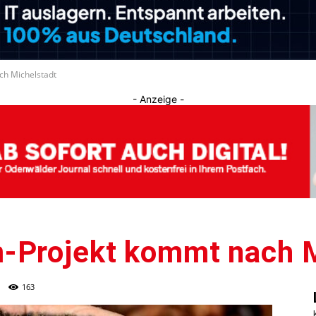
Journal
ch Michelstadt
- Anzeige -
-Projekt kommt nach M
163