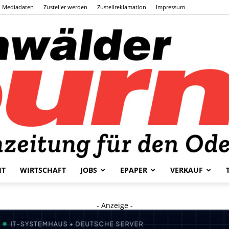
Mediadaten
Zusteller werden
Zustellreklamation
Impressum
HT
WIRTSCHAFT
JOBS
EPAPER
VERKAUF
Odenwälder
- Anzeige -