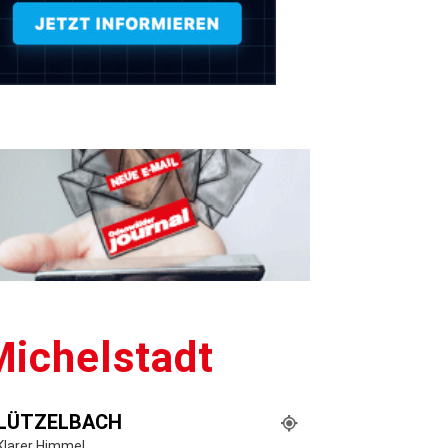
ichelstadt
LÜTZELBACH
Klarer Himmel