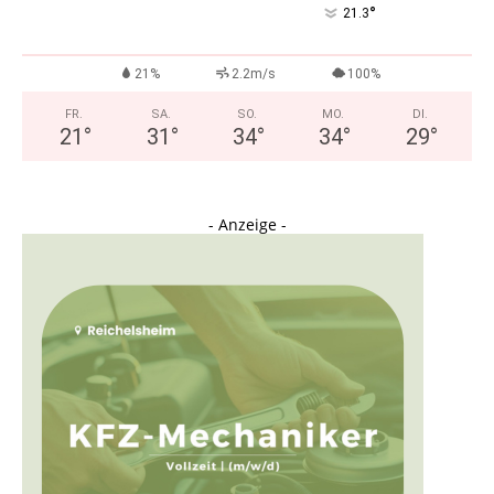
°
21.3
21%
2.2m/s
100%
FR.
SA.
SO.
MO.
DI.
21
°
31
°
34
°
34
°
29
°
- Anzeige -