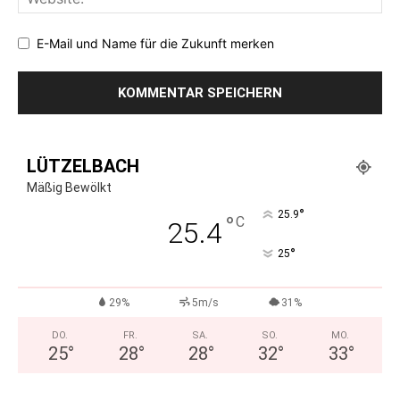
E-Mail und Name für die Zukunft merken
LÜTZELBACH
Mäßig Bewölkt
°
25.9
°
C
25.4
°
25
29%
5m/s
31%
DO.
FR.
SA.
SO.
MO.
25
°
28
°
28
°
32
°
33
°