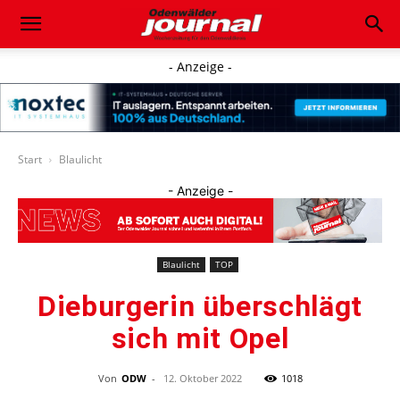
- Anzeige -
Start
Blaulicht
- Anzeige -
Blaulicht
TOP
Dieburgerin überschlägt
sich mit Opel
Von
ODW
-
12. Oktober 2022
1018