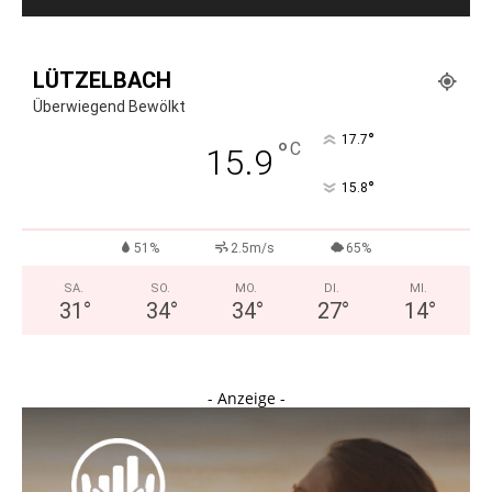
LÜTZELBACH
Überwiegend Bewölkt
°
17.7
°
C
15.9
°
15.8
51%
2.5m/s
65%
SA.
SO.
MO.
DI.
MI.
31
°
34
°
34
°
27
°
14
°
- Anzeige -