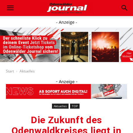
- Anzeige -
Start
Aktuelles
- Anzeige -
Aktuelles
TOP
Die Zukunft des
Odenwaldkreises liegt in