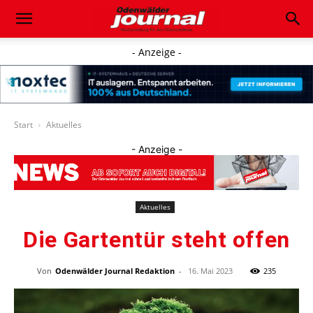
- Anzeige -
Start
Aktuelles
- Anzeige -
Aktuelles
Die Gartentür steht offen
Von
Odenwälder Journal Redaktion
-
16. Mai 2023
235