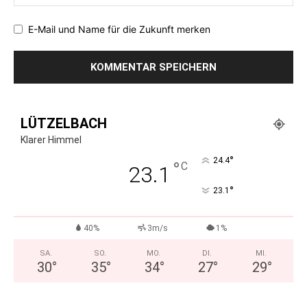
E-Mail und Name für die Zukunft merken
LÜTZELBACH
Klarer Himmel
°
24.4
°
C
23.1
°
23.1
40%
3m/s
1%
SA.
SO.
MO.
DI.
MI.
30
°
35
°
34
°
27
°
29
°