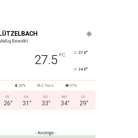
LÜTZELBACH
Mäßig Bewölkt
°
27.8
°
C
27.5
°
24.8
20%
2.7m/s
37%
FR.
SA.
SO.
MO.
DI.
26
°
31
°
33
°
34
°
29
°
- Anzeige -