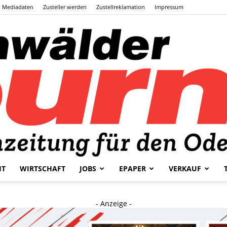
Mediadaten
Zusteller werden
Zustellreklamation
Impressum
HT
WIRTSCHAFT
JOBS
EPAPER
VERKAUF
Odenwälder
- Anzeige -