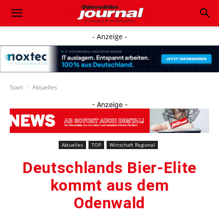
- Anzeige -
Start
Aktuelles
- Anzeige -
Aktuelles
TOP
Wirtschaft Regional
Deutschlands Bier-Elite
kommt aus dem
Odenwald