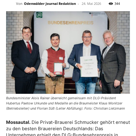
Von
Odenwälder Journal Redaktion
-
24. Mai 2026
344
Bundesminister Alois Rainer überreicht gemeinsam mit DLG-Präsident
Hubertus Paetow Urkunde und Medaille an die Braumeister Klaus Monitzer
(Betriebsleiter) und Florian Süß (Leiter Abfüllung). Foto: Christian Lietzmann
Mossautal.
Die Privat-Brauerei Schmucker gehört erneut
zu den besten Brauereien Deutschlands: Das
Unternehmen erhielt den DLG-Bundesehrenpreis in