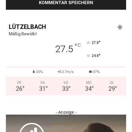
LÜTZELBACH
Mäßig Bewölkt
°
27.8
°
C
27.5
°
24.8
20%
2.7m/s
37%
FR.
SA.
SO.
MO.
DI.
26
°
31
°
33
°
34
°
29
°
- Anzeige -